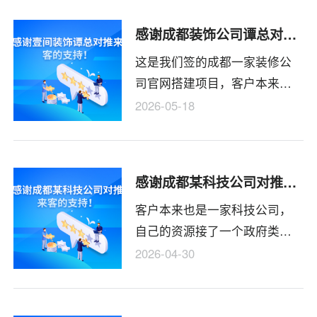
30次以上，现在终于明白为什
户当时说做好了到时候转个红
感谢成都装饰公司谭总对推来客的支持
么上家公司做着做着就不做
包算个茶水费，结果帮客户做
这是我们签的成都一家装修公
了……，但是还好，我们尽心
好后转了800的大红包！
司官网搭建项目，客户本来是
尽力给收尾了！
有一个网站的，这网站也有好
2026-05-18
几年了，网站从开始做好就有
一些问题没有处理好，后面和
建站方多次沟通无法处理，每
感谢成都某科技公司对推来客网络的支持
年还在续费。现在客户觉得反
客户本来也是一家科技公司，
正在续费，要找一家能吧问题
自己的资源接了一个政府类项
处理了的公司，后面找到我们
目网站开发，要求是先做后
经过初步沟通后就达成合作。
2026-04-30
付，问了几家都不愿意接，后
面找到我们询价，因为是政府
项目没有预付款，但是可以和