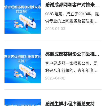
感谢成都网咖客户对推来客的支持
他们签合同，一定会付款的。
26℃电竞，成立于2013年，提
当然只要能承诺，我们就敢
供专业的上网服务及管理服务,
接。前期过通，设计开发还是
经过十余年努力与发展，已具
花了一个月时间。客户那边过
2026-04-03
一定的规模及实力，现拥有一
去也验收了。对我们的服务效
支独立的技术团队和独立的管
果都还是认可的，以后有项目
理服务团队,以卓越的服务品
还是继续找我们合作。
感谢成都某摄影公司丢推来客的支持
质、专业的技术服务实力，为
客户是成都一家摄影公司，网
不同群体的网吧用户提供更高
站是八年前做的，去年年底之
更优质的电竞服务，成功孵化
前的做网站的公司就联系不上
“亦网咖”“1K电竞俱乐部”品牌，
2026-04-02
了，跑到之前公司所在办公室
智能+舒适双核心旨在打造集生
也被告知换了很多家了。实在
活、休闲、娱乐于一体的综合
没得办法，就只有重新搭建网
服务空间。
感谢生鲜小程序聂总支持
站了。现在重新做网站，基于