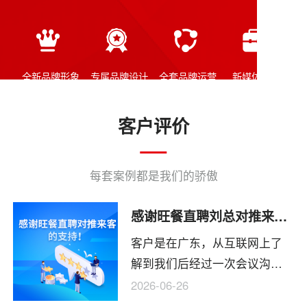
全新品牌形象
专属品牌设计
全套品牌运营
新媒体工具
客户评价
每套案例都是我们的骄傲
感谢旺餐直聘刘总对推来客的任何与支持
客户是在广东，从互联网上了
解到我们后经过一次会议沟通
后觉得我们是个做事的团队，
2026-06-26
直接就和我们确定了合作。现