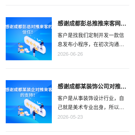
在小程序项目已经开发完成并
验收通过，我方也交付了小程
感谢成都彭总推推来客网络的支持
序的源码、数据库、服务器权
客户是找我们定制开发一款信
限等。
息发布小程序，在初次沟通的
时候我们给客户提了很多实用
2026-06-26
性建议，客户也觉得我们这边
在专业性上没有问题，当场就
全款支付了开发费用，后面让
感谢成都某装饰公司对推来客支持
客户补一下合同，客户也说款
客户是从事装饰设计行业，自
都付完了，没得必要了。我们
己就是美术专业出身，所以对
开发完成之后客户又听从身边2
网站的页面效果呈现要求极
个朋友的建议增加了一些功
2026-05-23
高，就首页图起码反复修改20
能，我们苹苹果所增加的功能
次以上，联系我们的地图修改
也不复杂，就免费给做了，客