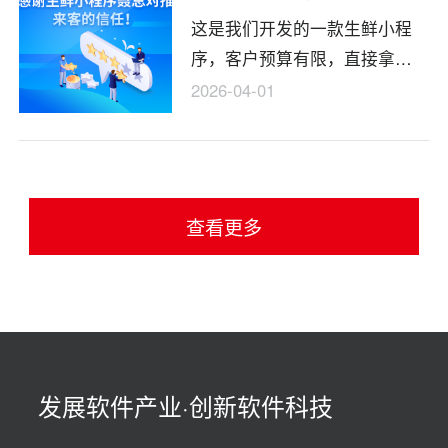
这是我们开发的一款生鲜小程
第一次经验，付款上也做了调
序，客户预算有限，直接拿我
整，公司负责人个人资料也给
们的之前做过的一套成品来修
了客户，至少保证能找的到负
2026-04-01
改的。在开发的过程中，客户
责人。现在项目是做完了上线
由提出了一些小问题的修改，
了。客户也也表示对我们的效
我们也一并处理了，所以客户
果，服务都表示很满意。后期
对我们这边不管是效果上还是
还要介绍朋友。
查看更多
服务商都挺满意的。
发展软件产业·创新软件科技