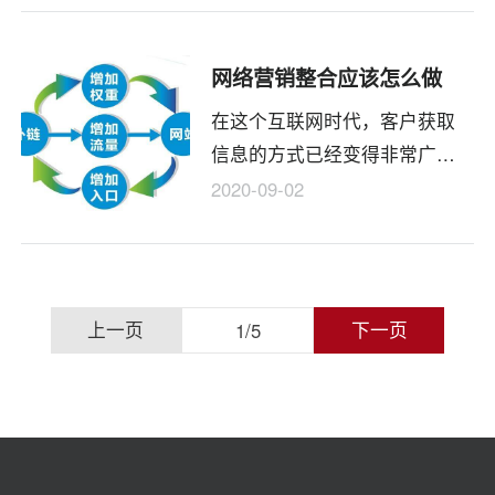
展示公司形象和塑造公司品牌
的一种方式。 那么应该如何建
网络营销整合应该怎么做
立外贸网站？
在这个互联网时代，客户获取
信息的方式已经变得非常广
泛，人们可以在Internet上快速
2020-09-02
找到感兴趣的产品，并且企业
正在逐渐改变其营销方式以适
应整个企业。随着时代的变
迁，网络集成营销的开始受到
上
上一页
下一页
1
/
5
企业的欢迎。零资本和少量投
一
资可以带来巨大的营销效果。
企业已经开始建立自己的网
页
站，并将网站转变为显示公司
1
信息和产品信息