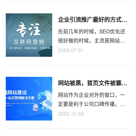
有渠道，可以通过热门微博转
下自己的信息，同时也可以考
企业引流推广最好的方式和渠道分享
虑微博资源互换。
在前几年的时候，SEO优化还
很好做的时候，主流是网站优
化，但是目前这个行业基本就
2023-07-01
不能做了，现阶段来说，自媒
体是最好的选择！引流，要借
助平台的公域流量——想办法
网站被黑，首页文件被篡改出现大量垃圾信息怎么办
转成自己的私域流量！
网站作为企业对外的窗口，一
定要是利于公司口碑传播，产
品展示，流量转化的。网站做
2022-10-03
好了之后一定要有专业的人员
来维护。不定期的升级。否则