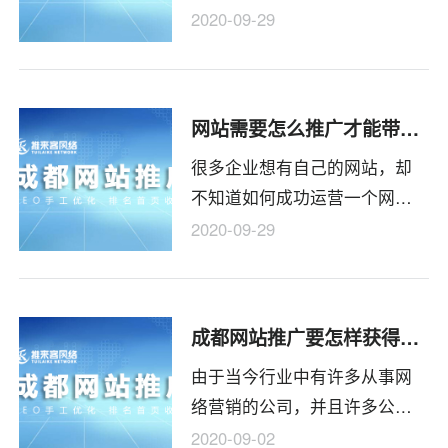
几个到十几个关键词，而行业
人才网站来去匆匆，已经退出
2020-09-29
网站需要优化几千个关键词。
网络招聘市场，有的中小型招
这些关键词的选择和优化策略
聘网站形同虚设。
是个大问题。由于网上缺乏这
网站需要怎么推广才能带来更多的流量
类网站的优化讲座，大多只讲
很多企业想有自己的网站，却
企业网站的SEO技术和SEO优
不知道如何成功运营一个网
化策略，无非是如何做内链和
站。应该怎么做才能给企业带
外链。但是，说到大规模的行
2020-09-29
来流量？那么今天推来客网络
业网站优化，不仅需要这些技
和大家分享一下我在这个问题
术知识，更需要产品和运营。
上的一些经验。
所以大型行业网站的优化更注
成都网站推广要怎样获得客户资源?
重策略，技术只占很小一部
由于当今行业中有许多从事网
分。
络营销的公司，并且许多公司
网站的关键字排名效果不仅令
2020-09-02