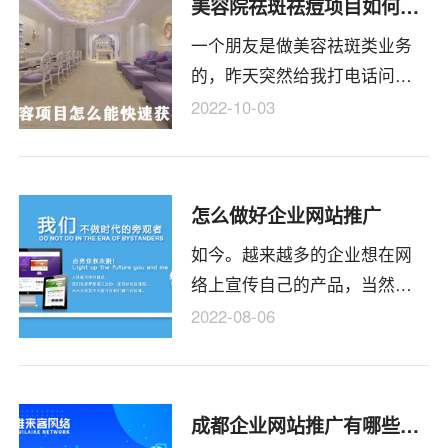
美容院祛斑祛痘项目如何快速获客？
也被称之为站群形式的网站推
的效果，下面就来给大家分析
一个朋友是做美容祛斑类业务
广。”除了上述以外的三点，还
一下，希望能够让大家了解。
的，昨天突然给我打电话问我
有另外的方式，不过很冷门且
他们这些业务如何快速获客？
难度较大也就不说明了。下面
2022-10-03
不怕投钱，关键是要有效果。
就为大家说说这三种很常用的
今天就整理了一篇文章，来简
网站推广方法到底是怎样的。
单分析下，希望对同行业的朋
怎么做好企业网站推广
友能受用。
如今。越来越多的企业想在网
络上宣传自己的产品，当然，
想在网络上宣传自己，必须要
2022-08-06
有一个落地的载体，95%以上的
一起都会选择做网站或者微信
公众号。那么我们应该怎样创
成都企业网站推广有哪些途径？
建网站来宣传自己的产品？在