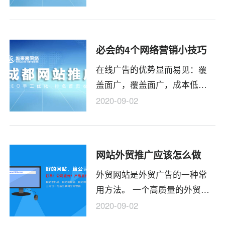
人满意，许多公司网站都排在5
页之后，因此可获得的用户流
量很小。 那么成都网站SEO促
必会的4个网络营销小技巧
销如何获得流量？
在线广告的优势显而易见：覆
盖面广，覆盖面广，成本低，
约为传统广告形式的十分之
2020-09-02
一；它可以与客户实时沟通；
它以理性的信念来促进销售并
具有更高的实力。具有明显优
网站外贸推广应该怎么做
势的在线广告注定将成为竞争
外贸网站是外贸广告的一种常
中的热门话题，并在在线营销
用方法。 一个高质量的外贸网
时代取得了广阔的发展空间。
站不仅是购买者了解外贸公司
2020-09-02
的最佳名片，而且是外贸公司