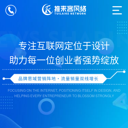
专注互联网定位于设计
助力每一位创业者强势绽放
FOCUSING ON THE INTERNET, POSITIONING ITSELF IN DESIGN, AND
HELPING EVERY ENTREPRENEUR TO BLOSSOM STRONGLY