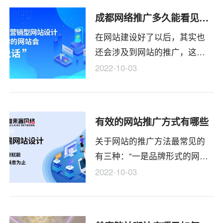
极有可能被黑客篡改信息。导
成都网络推广多久能看见效果
致搜索引擎收录的信息都是一
在网站建设好了以后，其实也
些违法的信息。试想一下，如
还会涉及到网站的推广，这个
果这个时候哟客户在网上搜索
方面的问题，如果没有做好推
看见了怎么办？给客户的第一
2022-10-03
广问题的话，那么可能也是没
印象是非常不专业，严重的后
有多少人知道网站的存在也不
果可能导致后面的合作化为乌
一定能够得到一个比较良好的
有。对企业来说是极其不划算
有效的网站推广方式有哪些
发展，所以还是应该要让自己
的。
关于网站的推广方法最常见的
能够去了解到这个方面的问
有三种：“一是品牌形式的网站
题，必须要确保能够获得一个
推广方式，二是在百度上面做
比较好的推广才行。那么成都
2022-10-03
网站优化，进行免费的搜索引
网站推广营销多久能够看到效
擎排名推广。三是利用多渠
果？有很多人都不知道需要花
道、多网站的形式进行推广，
费多长的时间才能够看到一定