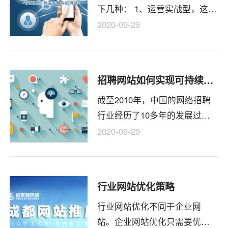
下几种： 1、运营实战型，这类
管理人才，都具有相当扎实的
2020-09-29
网站运营基础，丰富的网站运
营经验，从基础岗位扎实的一
步步走到管理岗位上来，比较
招聘网站如何实现可持续的盈利模式
注重网站运营的细节及过程监
截至2010年，中国的网络招聘
控，执行力较强
行业经历了10多年的发展过
程，从萌芽到繁荣发展，再到
2020-09-29
今天行业的激烈混战。网络招
聘以其信息量大、方便、成本
低的优势，在招聘行业占据重
行业网站优化策略
要地位，招聘网站如雨后春笋
行业网站优化不同于企业网
般涌现。但现实中，大多数招
站。企业网站优化只需要优化
聘网站都处于亏损状态，有的