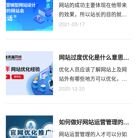
网站的成功主要体现在他带来
创建网站之前，我们需要考虑
的效果，所以站长的目的就是
网站用户的特征，然后在来规
每天优化网站，促进引流，无
划网站设计。前面我们提到过
2021-03-17
论是网站推广还是企业推广，
网站设计的收费标准是什么。
我们首先需要了解的就是方
如果我们预算充足，这个时候
法，那成都企业网站推广有哪
尽量找一家专业的网站建设公
网站过度优化是什么意思？怎么来避免网站的过度优化
些方式?
司来进行前期的策划和后期的
优化人员应该了解网站上及网
开发。如果预算比较少，这个
站外有哪些地方可以优化，应
时候我们可以选择一下开源程
该怎样优化，同时也应该了
序模板建站。
2020-12-20
解，当所有能优化的地方都被
做到极致时，就可能产生负面
效果，必须掌握一个度和平衡
如何做好网站运营管理的经验
的问题。
网站运营管理的人才可以分如