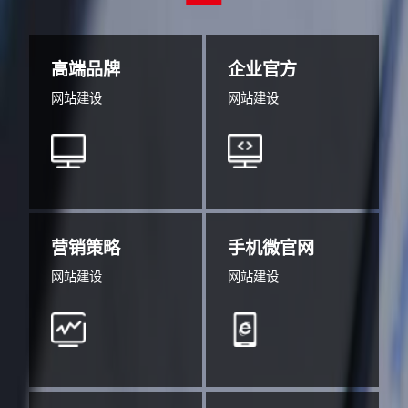
高端品牌
企业官方
网站建设
网站建设
营销策略
手机微官网
网站建设
网站建设